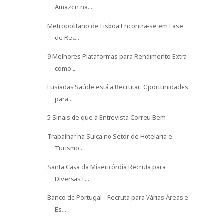
Diversas F...
Banco de Portugal - Recruta para Várias Áreas e
Es...
Prime Clean: Emprego em Limpezas em
Portugal
Empresas que Oferecem Trabalho em Andorra
Dezenas de Vagas de Emprego na Suíça para
Fluentes...
junho 2026
(14)
►
maio 2026
(18)
►
abril 2026
(10)
►
março 2026
(8)
►
fevereiro 2026
(13)
►
janeiro 2026
(7)
►
2025
(77)
►