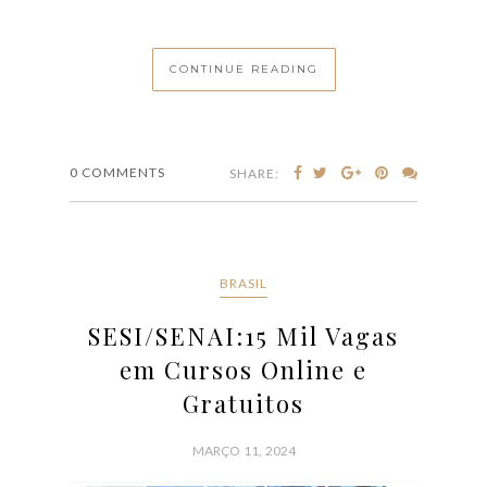
Gratuitos
MARÇO 11, 2024
O Sesi/Senai abriu milhares de vagas em vários
cursos diferentes pela internet neste mês. Há
oportunidades para Tecnologia da Informação e da
Comunicação, Qualidade do Atendimento e Postura
Profissional, Segurança do Trabalho, Redação
Administrativa, Desenho Arquitetônico, entre outros.
Para participar é necessário ter mais de 14 anos e ter
conhecimentos básicos de informática. A
coordenadora do Núcleo Integrado de Educação à