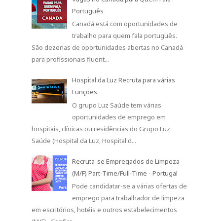
Pode candidatar-se a várias ofertas de
emprego para trabalhador de limpeza
em escritórios, hotéis e outros estabelecimentos
(M/F) . Confira ...
Mota-Engil está a Recrutar
A Mota-Engil é um conglomerado
português, líder nos sectores da
construção civil, obras públicas,
operações portuárias, resíduos, águas e n...
Trabalhe Como Cliente Mistério |
Várias Oportunidades
O nome soa misterioso, mas a função é
simples e extremamente eficaz: avaliar
e revelar a qualidade dos produtos e serviços de
uma determinad...
Ofertas de Emprego Grupo Auchan