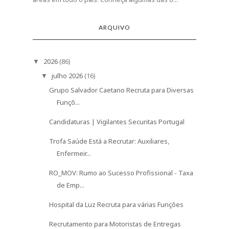
de Emp...
Hospital da Luz Recruta para várias Funções
Recrutamento para Motoristas de Entregas
Amazon na...
Metropolitano de Lisboa Encontra-se em Fase
de Rec...
9 Melhores Plataformas para Rendimento Extra
como ...
Lusíadas Saúde está a Recrutar: Oportunidades
para...
5 Sinais de que a Entrevista Correu Bem
Trabalhar na Suíça no Setor de Hotelaria e
Turismo...
Santa Casa da Misericórdia Recruta para