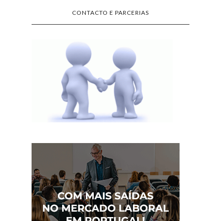
MENSAGENS POPULARES
Santa Casa da Misericórdia Recruta
para Diversas Funções
A Santa Casa da Misericórdia tem,
várias vagas em aberto para diversas
funções em todo o país. Recruta colaboradores para
os seus lares, ce...