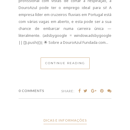
Se está à procura de uma nova oportunidade
profissional com vistas de cortar a respiração, a
DouroAzul pode ter o emprego ideal para si! A
empresa líder em cruzeiros fluviais em Portugal está
com várias vagas em aberto, e esta pode ser a sua
chance de embarcar numa carreira única —
literalmente. (adsbygoogle = window.adsbygoogle
|| []).push({}); 🌟 Sobre a DouroAzul Fundada com...
CONTINUE READING
0 COMMENTS
SHARE: