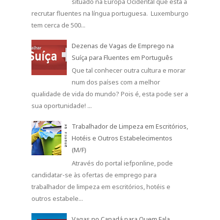
trabalhador de limpeza em escritórios, hotéis e
outros estabele...
Vagas no Canadá para Quem Fala
Português
Canadá está com oportunidades de
trabalho para quem fala português.
São dezenas de oportunidades abertas no Canadá
para profissionais fluent...
Hospital da Luz Recruta para várias
Funções
O grupo Luz Saúde tem várias
oportunidades de emprego em
hospitais, clínicas ou residências do Grupo Luz
Saúde (Hospital da Luz, Hospital d...
Recruta-se Empregados de Limpeza
(M/F) Part-Time/Full-Time - Portugal