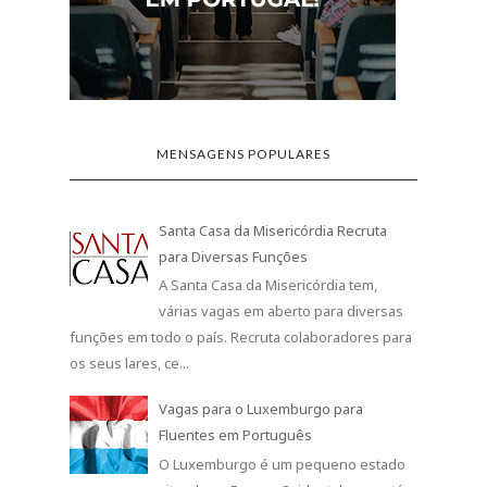
Vagas para o Luxemburgo para
Fluentes em Português
O Luxemburgo é um pequeno estado
situado na Europa Ocidental que está a
recrutar fluentes na língua portuguesa. Luxemburgo
tem cerca de 500...
Dezenas de Vagas de Emprego na
Suíça para Fluentes em Português
Que tal conhecer outra cultura e morar
num dos países com a melhor
qualidade de vida do mundo? Pois é, esta pode ser a
sua oportunidade! ...
Trabalhador de Limpeza em Escritórios,
Hotéis e Outros Estabelecimentos
(M/F)
Através do portal iefponline, pode
candidatar-se às ofertas de emprego para