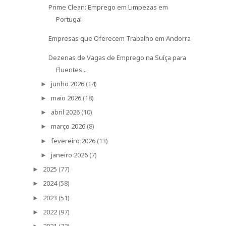
2024
(58)
►
2023
(51)
►
2022
(97)
►
2021
(72)
►
2020
(58)
►
SOBRE NÓS
Ofertas de emprego, estágios e formação
em Portugal,
icas para quem
Brasil e no Estrangeiro
, artigos com d
procura emprego e formação, ter salário melhor e
carreira de sucesso!