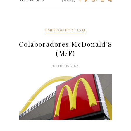
Colaboradores McDonald´S
(M/F)
JULHO 08, 2025
Os restaurantes McDonalds em Lisboa, Porto, Maia,
Viseu, Faro, Viana, Ermesinde e em outras cidades
estão a recrutar candidatos para trabalhar a Full-Time
ou Part-Time. Envie a sua candidatura! A McDonald´S
conta com pessoas que se orgulham de fazer parte
do seu dia-a-dia por diferentes motivos: uns
procuram o primeiro emprego, outros um emprego
que lhes dê mais tempo para fazer as coisas...
CONTINUE READING