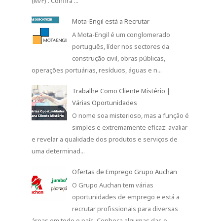
O Grupo Auchan tem várias
oportunidades de emprego e está a
recrutar profissionais para diversas
áreas em todo o país. Conheça algumas das o...
ARQUIVO
2026
(86)
▼
julho 2026
(16)
▼
Grupo Salvador Caetano Recruta para Diversas
Funçõ...
Candidaturas | Vigilantes Securitas Portugal
Trofa Saúde Está a Recrutar: Auxiliares,
Enfermeir...
RO_MOV: Rumo ao Sucesso Profissional - Taxa