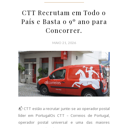
📬 CTT estão a recrutar: junte-se ao operador postal
líder em PortugalOs CTT – Correios de Portugal,
operador postal universal e uma das maiores
empresas nacionais, estão a recrutar novos
colaboradores para várias áreas de atividade em
todo o país.Muito além do universo tradicional dos
correios, os CTT são hoje uma empresa moderna,
diversificada e altamente competitiva, com presença
em múltiplos setores e...
CONTINUE READING
3 COMMENTS
SHARE: