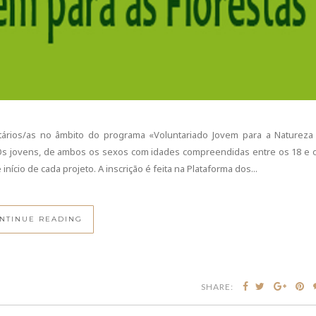
ntários/as no âmbito do programa «Voluntariado Jovem para a Natureza
. Os jovens, de ambos os sexos com idades compreendidas entre os 18 e 
nício de cada projeto. A inscrição é feita na Plataforma dos...
NTINUE READING
SHARE: