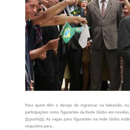
Para quem têm o desejo de ingressar na televisão, o
participações como figurantes da Rede Globo em novelas
[]).push({}); As vagas para figurantes na rede Globo est
requisitos para...