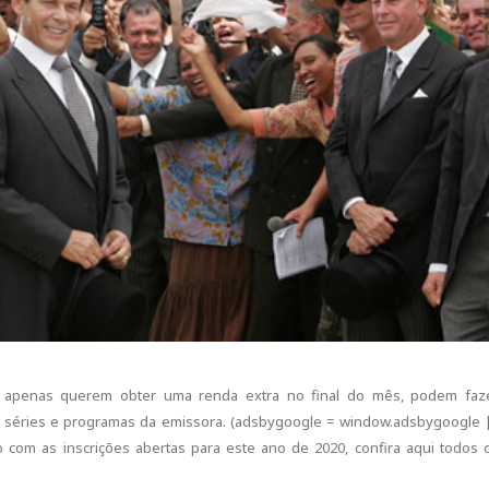
u apenas querem obter uma renda extra no final do mês, podem faz
, séries e programas da emissora. (adsbygoogle = window.adsbygoogle 
ão com as inscrições abertas para este ano de 2020, confira aqui todos 