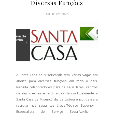
de Ação MédicaAuxiliar...
CONTINUE READING
17 COMMENTS
SHARE:
EMPREGO PORTUGAL
Banco de Portugal -
Recruta para Várias Áreas
e Estágios
JULHO 06, 2026