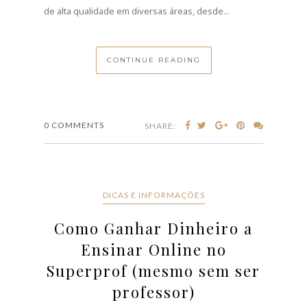
Descubra como ganhar dinheiro a ensinar no
Superprof em Portugal. Crie o seu perfil, defina o
preço e comece a dar explicações online ou
presenciais.Se tem conhecimentos numa área —
seja matemática, línguas, música, informática ou até
habilidades práticas — há uma forma simples de os
transformar em dinheiro: dar aulas particulares
online no Superprof. Hoje em dia, milhares de
pessoas em Portugal...