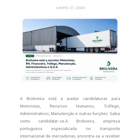
como candidatar-se.A Broliveira, empresa
portuguesa especializada no transporte
internacional de mercadorias, encontra-se a receber
candidaturas para diversas áreas profissionais,
procurando reforçar as suas equipas com novos
talentos.Com mais de três décadas de experiência
no setor da logística e transporte rodoviário, a
empresa tem consolidado a sua...
CONTINUE READING
0 COMMENTS
SHARE:
ARTIGOS