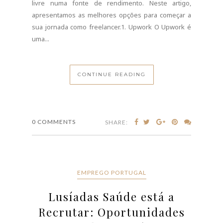
Recrutar: Oportunidades
para Auxiliares, Técnicos,
Enfermeiros e Outras
Áreas
JULHO 14, 2026
O setor da saúde continua a ser uma das áreas com
maior estabilidade e procura de profissionais em
Portugal. Atualmente, a Lusíadas Saúde tem novas
oportunidades de emprego abertas em várias zonas
do país, abrangendo diferentes níveis de