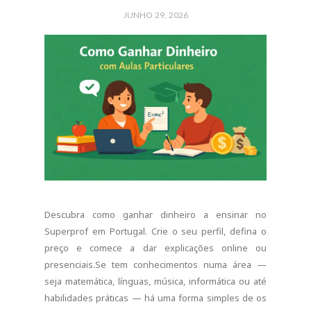
CONTINUE READING
0 COMMENTS
SHARE:
EMPREGO PORTUGAL
Danone Portugal está a
Recrutar para Vários
Departamentos
JUNHO 28, 2026