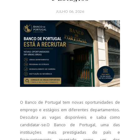
de emprego e programas de estágio. Se procura
uma oportunidade...
CONTINUE READING
0 COMMENTS
SHARE:
EMPREGO PORTUGAL
Prime Clean: Emprego em
Limpezas em Portugal
JULHO 03, 2026