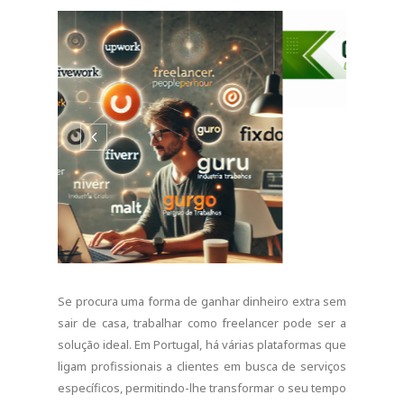
ligam profissionais a clientes em busca de serviços
específicos, permitindo-lhe transformar o seu tempo
livre numa fonte de rendimento. Neste artigo,
apresentamos as melhores opções para começar a
sua jornada como freelancer.1. Upwork O Upwork é
uma...
CONTINUE READING
0 COMMENTS
SHARE:
EMPREGO PORTUGAL
Lusíadas Saúde está a