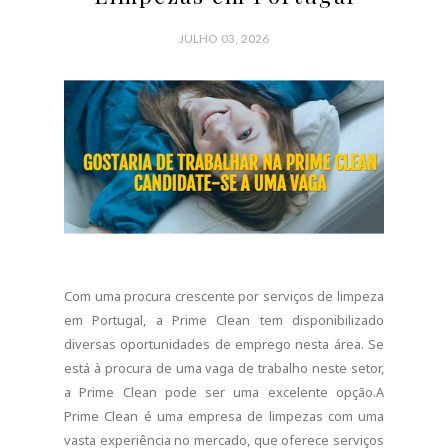
CONTINUE READING
0 COMMENTS
SHARE:
DICAS E INFORMAÇÕES
Como Ganhar Dinheiro a
Ensinar Online no
Superprof (mesmo sem ser
professor)
JUNHO 29, 2026