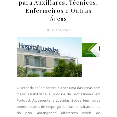
qualificação e experiência. Se procura trabalho na
área da saúde ou pretende dar um novo rumo à sua
carreira profissional, esta pode ser uma
oportunidade...
CONTINUE READING
0 COMMENTS
SHARE:
EMPREGO PORTUGAL
Santa Casa da
Misericórdia Recruta para