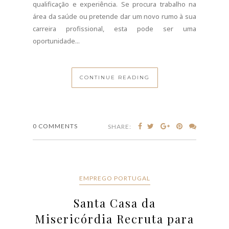
Diversas Funções
JULHO 09, 2026
A Santa Casa da Misericórdia tem, várias vagas em
aberto para diversas funções em todo o país.
Recruta colaboradores para os seus lares, centros
de dia, creches e jardins-de-infância!Atualmente a
Santa Casa da Misericórdia de Lisboa encontra-se a
recrutar nas seguintes áreas:Técnico Superior -
Especialista de Serviço SocialAuxiliar -
CanalizadorAuxiliar de Geriatria e Apoio à
Comunidade (Serviço de Apoio Domiciliário)Auxiliar