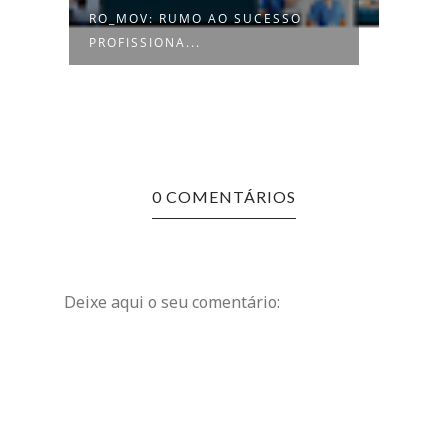
RO_MOV: RUMO AO SUCESSO
GRUPO S
PROFISSIONA...
RECRUTA 
0 COMENTÁRIOS
Deixe aqui o seu comentário: