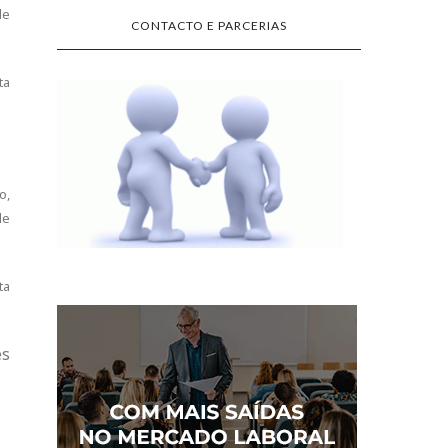
de
CONTACTO E PARCERIAS
ta
o,
de
ta
es