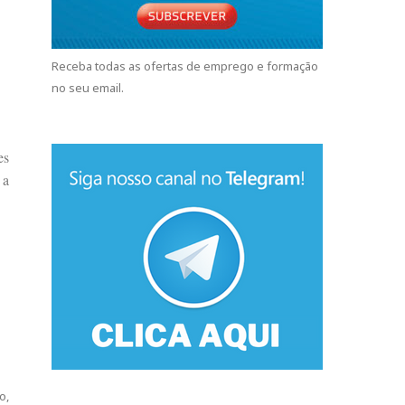
Receba todas as ofertas de emprego e formação
no seu email.
es
 a
o,