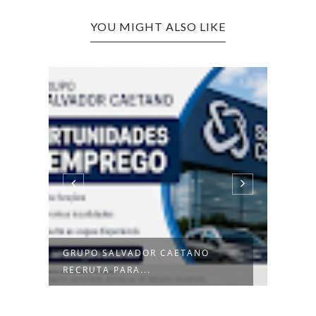
YOU MIGHT ALSO LIKE
CANDIDATURAS | VIGILANTES
TROF
SECURITAS...
AUXIL