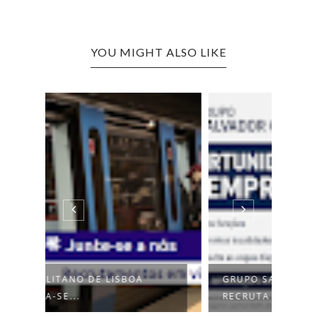
YOU MIGHT ALSO LIKE
GRUPO SALVADOR CAETANO
CAND
RECRUTA PARA...
SECU