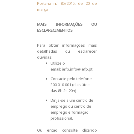
Portaria n.º 85/2015, de 20 de
março
MAIS INFORMAÇÕES OU
ESCLARECIMENTOS
Para obter informações mais
detalhadas ou esclarecer
dúvidas:
Utilize o
email:
iefp.info@iefp.pt
Contacte pelo telefone
300 010 001 (dias úteis
das 8h às 20h)
Dirija-se a um centro de
emprego ou centro de
emprego e formação
profissional.
Ou então consulte clicando