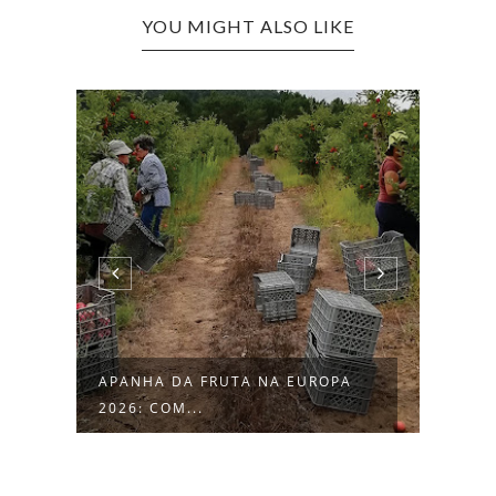
YOU MIGHT ALSO LIKE
EMPREGO NA ALEMANHA: VAGAS
PROC
PARA QUE...
TRAB