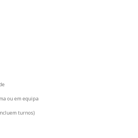
de
oma ou em equipa
incluem turnos)