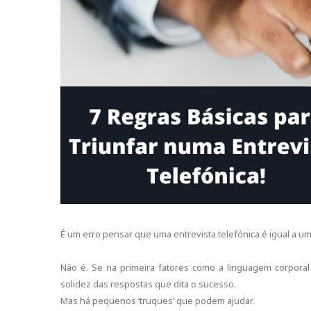
É um erro pensar que uma entrevista telefónica é igual a 
Não é. Se na primeira fatores como a linguagem corporal
solidez das respostas que dita o sucesso.
Mas há pequenos ‘truques’ que podem ajudar.