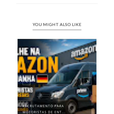
YOU MIGHT ALSO LIKE
EMPRESAS QUE OFERECEM
DEZE
TRABALHO EM A...
NA SU