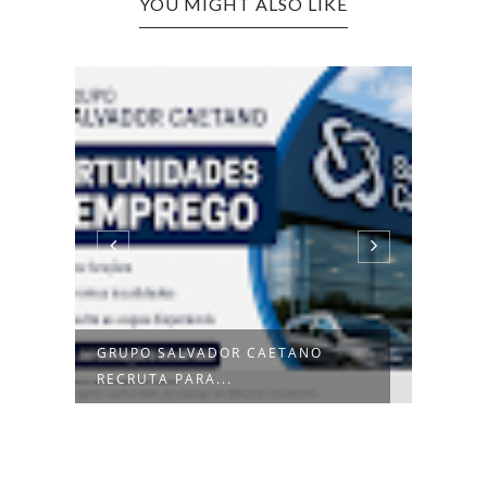
YOU MIGHT ALSO LIKE
GRUPO SALVADOR CAETANO
CAND
RECRUTA PARA...
SECU