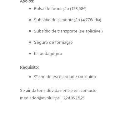
Apoios:
Bolsa de formação (153,58€)
Subsídio de alimentação (4,77€/ dia)
Subsídio de transporte (se aplicável)
Seguro de formação
Kit pedagógico
Requisito:
9º ano de escolaridade concluído
Se ainda tens dúvidas entre em contacto
mediador@evoluir.pt
| 224 052 525