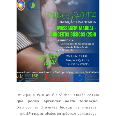
De 28JUN a 19JUL às 3ª e 5ª das 19H00 às 22H30𝗢
𝗾𝘂𝗲 𝗽𝗼𝗱𝗲𝘀 𝗮𝗽𝗿𝗲𝗻𝗱𝗲𝗿 𝗻𝗲𝘀𝘁𝗮 𝗳𝗼𝗿𝗺𝗮𝗰̧𝗮̃𝗼?
Distinguir as diferentes técnicas de massagem
manual.Principais efeitos terapêuticos da massagem