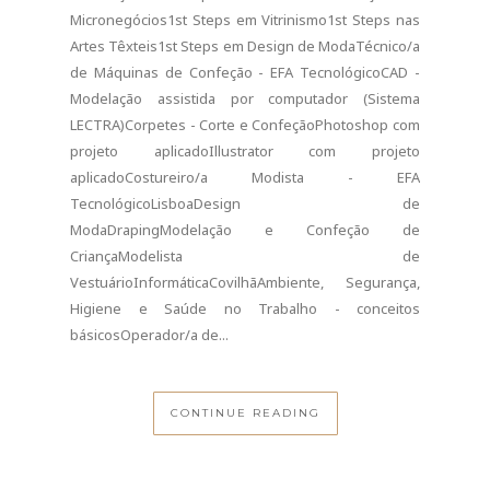
Micronegócios1st Steps em Vitrinismo1st Steps nas
Artes Têxteis1st Steps em Design de ModaTécnico/a
de Máquinas de Confeção - EFA TecnológicoCAD -
Modelação assistida por computador (Sistema
LECTRA)Corpetes - Corte e ConfeçãoPhotoshop com
projeto aplicadoIllustrator com projeto
aplicadoCostureiro/a Modista - EFA
TecnológicoLisboaDesign de
ModaDrapingModelação e Confeção de
CriançaModelista de
VestuárioInformáticaCovilhãAmbiente, Segurança,
Higiene e Saúde no Trabalho - conceitos
básicosOperador/a de...
CONTINUE READING